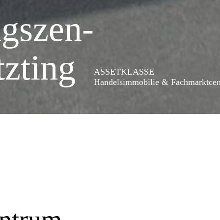
gszen­
zting
ASSETKLASSE
Handelsimmobilie & Fachmarktcen